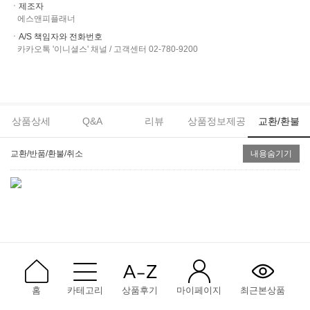
ㆍ제조자
에스앤피플래너
ㆍA/S 책임자와 전화번호
카카오톡 '이니셜스' 채널 / 고객센터 02-780-9200
상품상세
Q&A
리뷰
상품정보제공
교환/환불
교환/반품/환불/취소
내용숨기기
홈
카테고리
상품후기
마이페이지
최근본상품