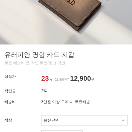
유러피안 명함 카드 지갑
무료 배송/이름 각인 무료/로고 각인
상품가
23
12,900
%
원
16,800
원
적립금
2%
배송비
3만원 이상 구매 시 무료배송
색상