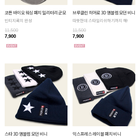
코튼 바이오 워싱 패치 밀리터리 군모
브루클린 히어로 3D 엠블렘 모던 비니
빈티지룩의 완성
따뜻한데 스타일리쉬하기까지 해!
11,500
11,500
7,900
7,900
스타 3D 엠블렘 모던 비니
익스프레스 레이블 패치 비니