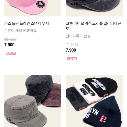
키즈 모던 플래인 스냅백 무지
코튼 바이오 워싱 트리플 밀리터리 군
모
기본이 제일 예뻤어요.
빈티지룩의 완성
11,500
7,900
11,500
7,900