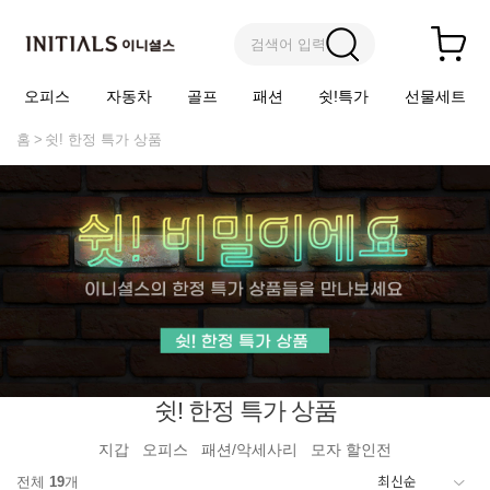
검색어 입력
오피스
자동차
골프
패션
쉿!특가
선물세트
홈
쉿! 한정 특가 상품
쉿! 한정 특가 상품
지갑
오피스
패션/악세사리
모자 할인전
전체
19
개