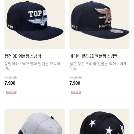
탑건 3D 엠블렘 스냅백
네이비 씰즈 3D 엠블렘 스냅백
응답하라 1987! 영화 탑건을 추억하
넓은 챙은 우리의 얼굴을 작아보이게
며.
하죠.
11,500
11,500
7,900
7,900