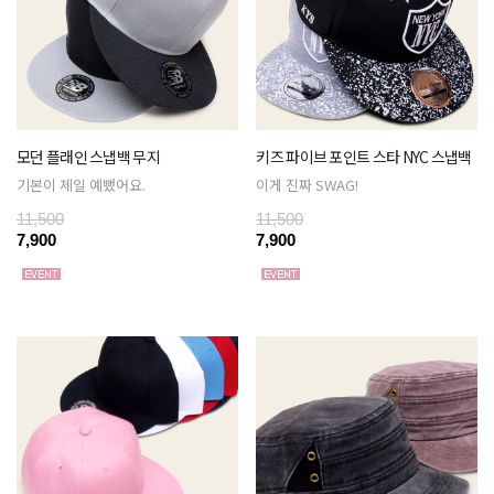
모던 플래인 스냅백 무지
키즈 파이브 포인트 스타 NYC 스냅백
기본이 제일 예뻤어요.
이게 진짜 SWAG!
11,500
11,500
7,900
7,900