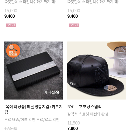
따뜻한데 스타일리쉬하기까지 해!
따뜻한데 스타일리쉬하기까지 해!
15,000
15,000
9,400
9,400
[옥에 티 상품] 메탈 명함지갑 / 카드지
NYC 로고 코팅 스냅백
갑
감각적 스트릿 패션의 완성
무료 배송/이름 각인 무료/로고 각인
11,500
17,900
7,900