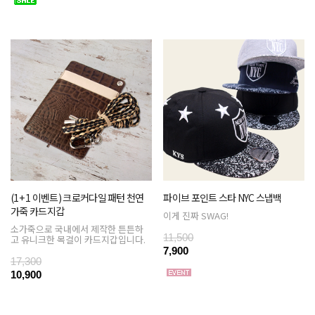
(1+ 1 이벤트) 크로커다일 패턴 천연
파이브 포인트 스타 NYC 스냅백
가죽 카드지갑
이게 진짜 SWAG!
소가죽으로 국내에서 제작한 튼튼하
11,500
고 유니크한 목걸이 카드지갑입니다.
7,900
17,300
10,900